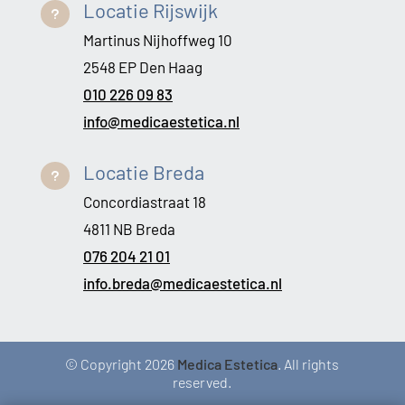
Locatie Rijswijk
u
Martinus Nijhoffweg 10
2548 EP Den Haag
010 226 09 83
info@medicaestetica.nl
Locatie Breda
u
Concordiastraat 18
4811 NB Breda
076 204 21 01
info.breda@medicaestetica.nl
© Copyright 2026
Medica Estetica
. All rights
reserved.