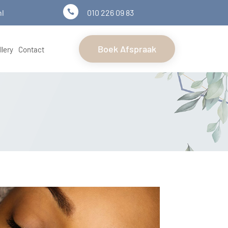
nl
010 226 09 83

Boek Afspraak
llery
Contact