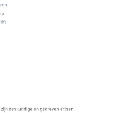
ren
tie
lift
e zijn deskundige en gedreven artsen