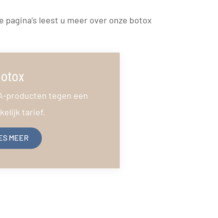
e pagina’s leest u meer over onze botox
otox
A-producten tegen een
elijk tarief.
ES MEER