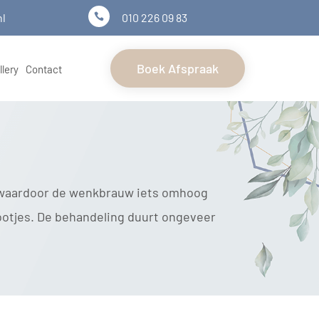
nl
010 226 09 83

Boek Afspraak
llery
Contact
 waardoor de wenkbrauw iets omhoog
ootjes. De behandeling duurt ongeveer