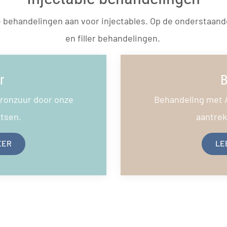
e behandelingen aan voor injectables. Op de onderstaand
en filler behandelingen.
r
B
ronzuur door onze
Behandeling met 
rtsen.
aantrekk
EER
LE