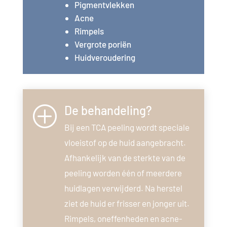
Pigmentvlekken
Acne
Rimpels
Vergrote poriën
Huidveroudering
De behandeling?
P
Bij een TCA peeling wordt speciale
vloeistof op de huid aangebracht.
Afhankelijk van de sterkte van de
peeling worden één of meerdere
huidlagen verwijderd. Na herstel
ziet de huid er frisser en jonger uit.
Rimpels, oneffenheden en acne-