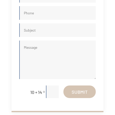
=
SUBMIT
10 + 14