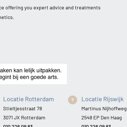
ice offering you expert advice and treatments
hetics.
Locatie Rotterdam
Locatie Rijswijk
u
Stieltjesstraat 78
Martinus Nijhoffweg
3071 JX Rotterdam
2548 EP Den Haag
010 226 09 83
010 226 09 83