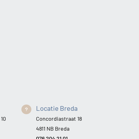
Locatie Breda
u
 10
Concordiastraat 18
4811 NB Breda
076 204 21 01