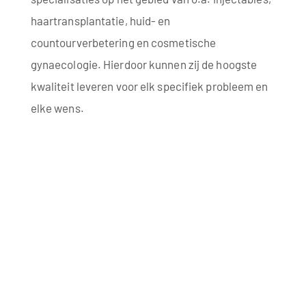
haartransplantatie, huid- en
countourverbetering en cosmetische
gynaecologie. Hierdoor kunnen zij de hoogste
kwaliteit leveren voor elk specifiek probleem en
elke wens.
Samen hebben zij Medica Estetica ontwikkeld tot
een succesvolle kliniek die u er op uw mooist uit
laat zien door klassieke behandelmethoden te
combineren met de allernieuwste technieken.
Als arts zijn beide afgestudeerd aan de
Universiteit in Rotterdam waar zij elkaar leerden
kennen...