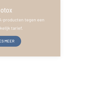
otox
A-producten tegen een
elijk tarief.
ES MEER