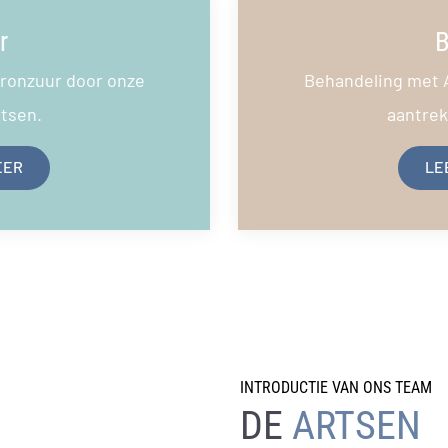
r
B
ronzuur door onze
Behandeling met 
rtsen.
aantrekk
EER
LE
INTRODUCTIE VAN ONS TEAM
DE
ARTSEN