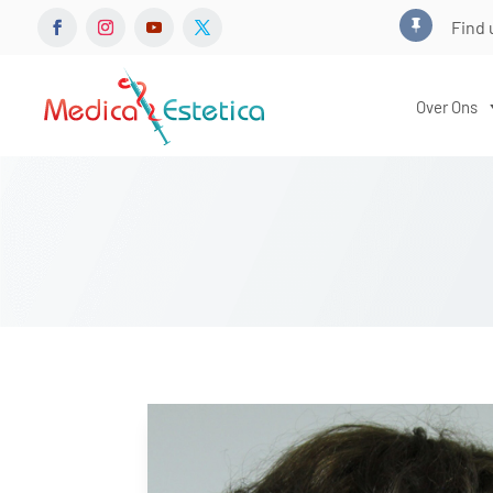
Find 

Over Ons