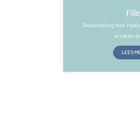
Fille
Behandeling met Hyalu
ervaren a
LEES M