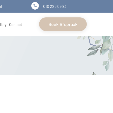
nl
010 226 09 83

Boek Afspraak
llery
Contact