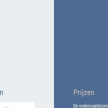
n
Prijzen
De onderooglidcorr