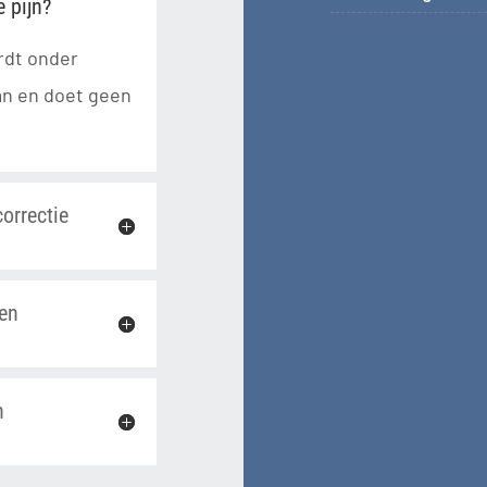
 pijn?
rdt onder
an en doet geen
orrectie
en
n