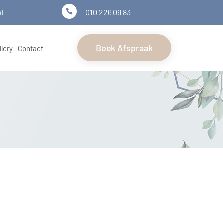
nl
010 226 09 83

Boek Afspraak
llery
Contact