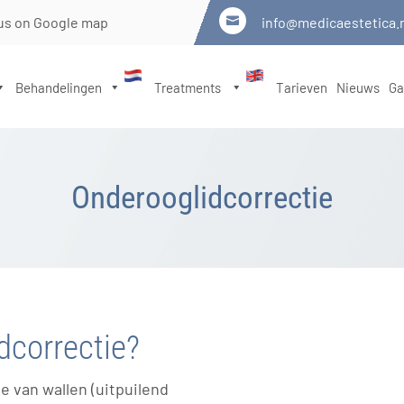
us on Google map
info@medicaestetica.

Behandelingen
Treatments
Tarieven
Nieuws
Ga
Onderooglidcorrectie
dcorrectie?
e van wallen (uitpuilend