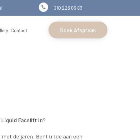
nl
010 226 09 83

Boek Afspraak
llery
Contact
Liquid Facelift in?
met de jaren. Bent u toe aan een