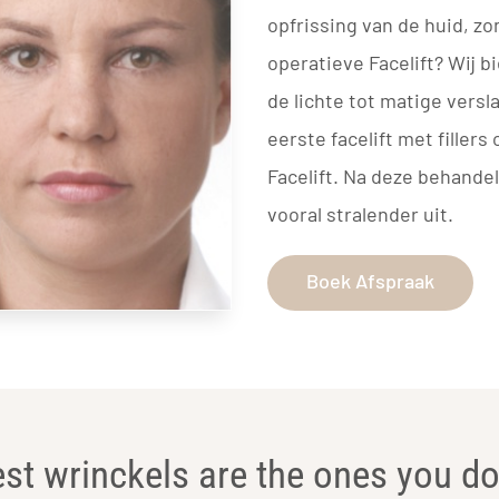
opfrissing van de huid, zo
operatieve Facelift? Wij b
de lichte tot matige versl
eerste facelift met fillers
Facelift. Na deze behandel
vooral stralender uit.
Boek Afspraak
st wrinckels are the ones you do