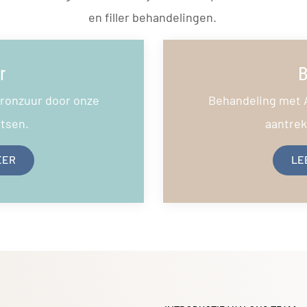
en filler behandelingen.
r
B
ronzuur door onze
Behandeling met 
rtsen.
aantrekk
EER
LE