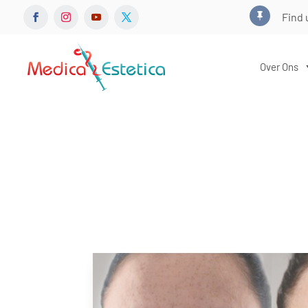
Find 

Over Ons