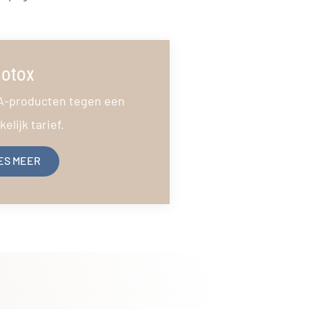
otox
A-producten tegen een
elijk tarief.
ES MEER