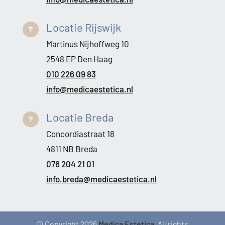
Locatie Rijswijk
u
Martinus Nijhoffweg 10
2548 EP Den Haag
010 226 09 83
info@medicaestetica.nl
Locatie Breda
u
Concordiastraat 18
4811 NB Breda
076 204 21 01
info.breda@medicaestetica.nl
© Copyright 2026
Medica Estetica
. All rights