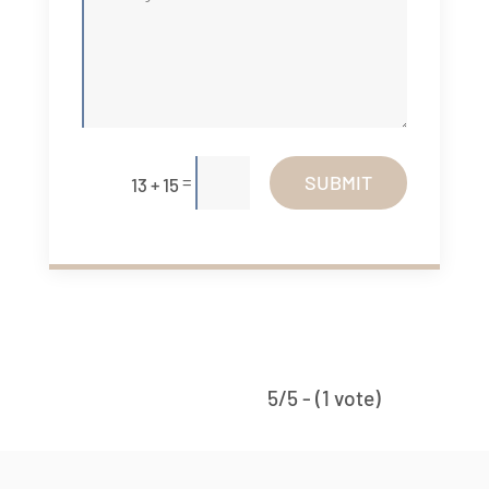
=
SUBMIT
13 + 15
5/5 - (1 vote)