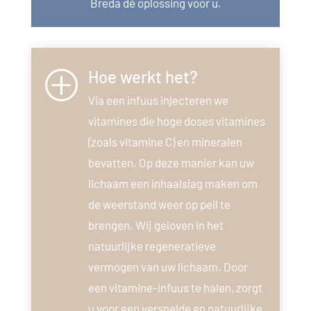
Breda dé oplossing voor u.
Hoe werkt het?
P
Via een infuus injecteren we
vitamines die hoge doses vitamines
(zoals vitamine C) en mineralen
bevatten. Op deze manier kan uw
lichaam een inhaalslag maken om
de weerstand weer op peil te
brengen. Wij geloven in het
natuurlijke regeneratieve
vermogen van uw lichaam. Door
een vitamine-infuus te halen, zorgt
u voor een versnelde en natuurlijke