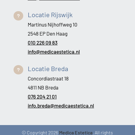
Locatie Rijswijk
u
Martinus Nijhoffweg 10
2548 EP Den Haag
010 226 09 83
info@medicaestetica.nl
Locatie Breda
u
Concordiastraat 18
4811 NB Breda
076 204 21 01
info.breda@medicaestetica.nl
© Copyright 2026
Medica Estetica
. All rights