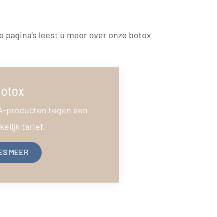
e pagina’s leest u meer over onze botox
otox
A-producten tegen een
elijk tarief.
ES MEER