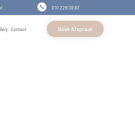
nl
010 226 09 83

Boek Afspraak
llery
Contact