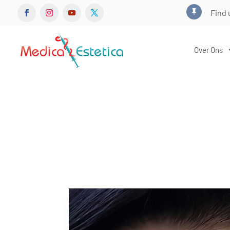
Find 

Over Ons