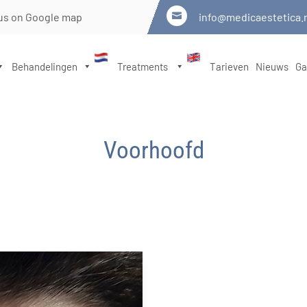
us on Google map
info@medicaestetica.

Behandelingen
Treatments
Tarieven
Nieuws
Ga
Voorhoofd